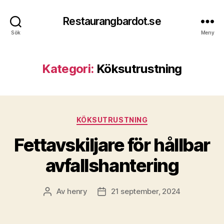
Restaurangbardot.se
Sök
Meny
Kategori:
Köksutrustning
Kategorier
KÖKSUTRUSTNING
Fettavskiljare för hållbar
avfallshantering
Av
henry
21 september, 2024
Inläggsförfattare
Inläggsdatum